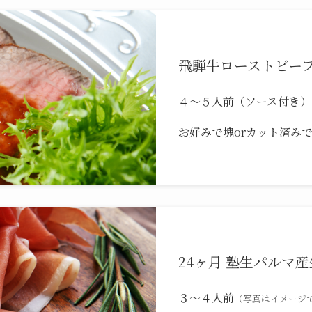
飛騨牛ローストビーフ ¥
４〜５人前（ソース付き）
お好みで塊orカット済み
24ヶ月 塾生パルマ産生
３〜４人前
（写真はイメージ